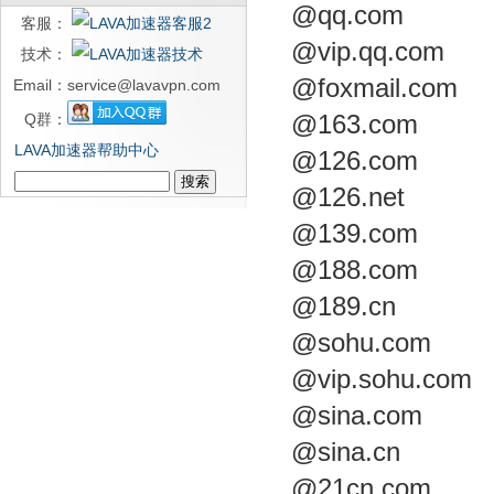
@qq.com
客服：
@vip.qq.com
技术：
@foxmail.com
Email：
service@lavavpn.com
@163.com
Q群：
LAVA加速器帮助中心
@126.com
@126.net
@139.com
@188.com
@189.cn
@sohu.com
@vip.sohu.com
@sina.com
@sina.cn
@21cn.com