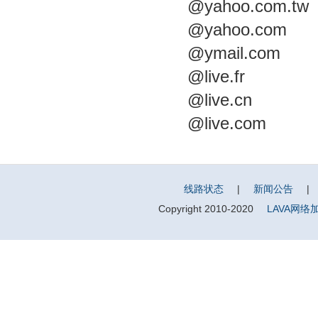
@yahoo.com.tw
@yahoo.com
@ymail.com
@live.fr
@live.cn
@live.com
线路状态
|
新闻公告
|
Copyright 2010-2020
LAVA网络